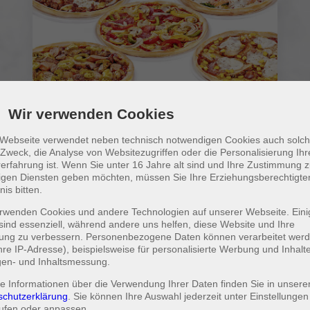
Wir verwenden Cookies
Mega Pack 5 Pizzen + 1l Getränk
Wählen Sie 5 Pizzen aus unserem Sortiment und
 Webseite verwendet neben technisch notwendigen Cookies auch solch
1 Getränk 1,0l
Zweck, die Analyse von Websitezugriffen oder die Personalisierung Ihr
erfahrung ist. Wenn Sie unter 16 Jahre alt sind und Ihre Zustimmung 
lligen Diensten geben möchten, müssen Sie Ihre Erziehungsberechtigt
nis bitten.
klein
ca. ø 25cm
mittel
ca. ø 32cm
rwenden Cookies und andere Technologien auf unserer Webseite. Eini
59,95 €
79,95 €
sind essenziell, während andere uns helfen, diese Website und Ihre
rung zu verbessern. Personenbezogene Daten können verarbeitet wer
Ihre IP-Adresse), beispielsweise für personalisierte Werbung und Inhalt
gen- und Inhaltsmessung.
e Informationen über die Verwendung Ihrer Daten finden Sie in unsere
schutzerklärung
. Sie können Ihre Auswahl jederzeit unter
Einstellungen
ufen oder anpassen.