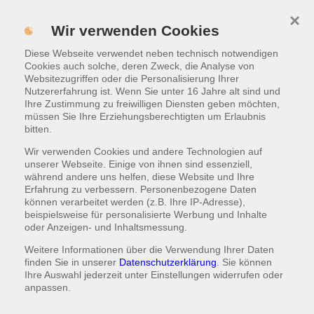
×
Menü
Wir verwenden Cookies
Diese Webseite verwendet neben technisch notwendigen
WARENKORB
|
0,00 €
Cookies auch solche, deren Zweck, die Analyse von
Websitezugriffen oder die Personalisierung Ihrer
Nutzererfahrung ist. Wenn Sie unter 16 Jahre alt sind und
Pasta & Aufläufe
Ihre Zustimmung zu freiwilligen Diensten geben möchten,
müssen Sie Ihre Erziehungsberechtigten um Erlaubnis
Frisches Pizzabrot gibt es zu jeder Pasta auf Wunsch
bitten.
dazu - Aufpreis 0,95€
Wir verwenden Cookies und andere Technologien auf
Unsere leckeren Nudelsorten sind original italienisch
unserer Webseite. Einige von ihnen sind essenziell,
von Barilla
während andere uns helfen, diese Website und Ihre
Wählen Sie zwischen Spaghetti, Penne , Tagliatelle
Erfahrung zu verbessern. Personenbezogene Daten
oder Tortellini (Aufpreis 1,00€)
können verarbeitet werden (z.B. Ihre IP-Adresse),
beispielsweise für personalisierte Werbung und Inhalte
Auf Wunsch mit Käse überbacken - Aufpreis 2,00€
oder Anzeigen- und Inhaltsmessung.
Weitere Informationen über die Verwendung Ihrer Daten
finden Sie in unserer
Datenschutzerklärung
. Sie können
Pasta Gambas
Ihre Auswahl jederzeit unter
Einstellungen
widerrufen oder
anpassen.
mit Riesengarnelen, saftigen Kirschtomaten,